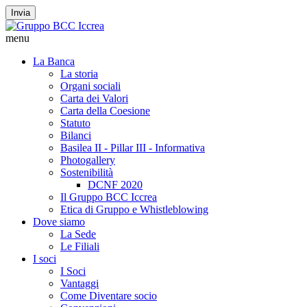
Invia
menu
La Banca
La storia
Organi sociali
Carta dei Valori
Carta della Coesione
Statuto
Bilanci
Basilea II - Pillar III - Informativa
Photogallery
Sostenibilità
DCNF 2020
Il Gruppo BCC Iccrea
Etica di Gruppo e Whistleblowing
Dove siamo
La Sede
Le Filiali
I soci
I Soci
Vantaggi
Come Diventare socio