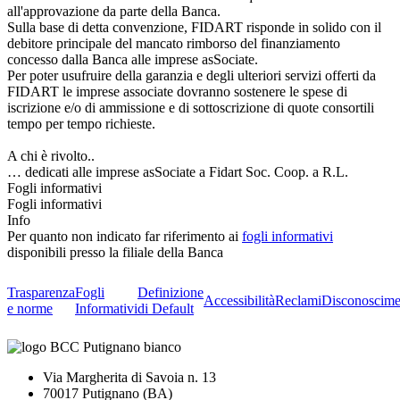
all'approvazione da parte della Banca.
Sulla base di detta convenzione, FIDART risponde in solido con il
debitore principale del mancato rimborso del finanziamento
concesso dalla Banca alle imprese asSociate.
Per poter usufruire della garanzia e degli ulteriori servizi offerti da
FIDART le imprese associate dovranno sostenere le spese di
iscrizione e/o di ammissione e di sottoscrizione di quote consortili
tempo per tempo richieste.
A chi è rivolto..
… dedicati alle imprese asSociate a Fidart Soc. Coop. a R.L.
Fogli informativi
Fogli informativi
Info
Per quanto non indicato far riferimento ai
fogli informativi
disponibili presso la filiale della Banca
Trasparenza
Fogli
Definizione
Accessibilità
Reclami
Disconoscime
e norme
Informativi
di Default
Via Margherita di Savoia n. 13
70017 Putignano (BA)