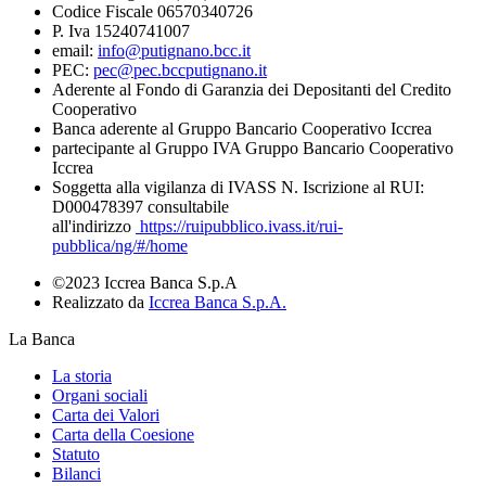
Codice Fiscale 06570340726
P. Iva 15240741007
email:
info@putignano.bcc.it
PEC:
pec@pec.bccputignano.it
Aderente al Fondo di Garanzia dei Depositanti del Credito
Cooperativo
Banca aderente al Gruppo Bancario Cooperativo Iccrea
partecipante al Gruppo IVA Gruppo Bancario Cooperativo
Iccrea
Soggetta alla vigilanza di IVASS N. Iscrizione al RUI:
D000478397 consultabile
all'indirizzo
https://ruipubblico.ivass.it/rui-
pubblica/ng/#/home
©2023 Iccrea Banca S.p.A
Realizzato da
Iccrea Banca S.p.A.
La Banca
La storia
Organi sociali
Carta dei Valori
Carta della Coesione
Statuto
Bilanci