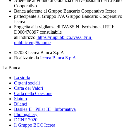
Aderente al Fondo di Garanzia dei Depositanti del Credito
Cooperativo
Banca aderente al Gruppo Bancario Cooperativo Iccrea
partecipante al Gruppo IVA Gruppo Bancario Cooperativo
Iccrea
Soggetta alla vigilanza di IVASS N. Iscrizione al RUI:
D000478397 consultabile
all'indirizzo
https://ruipubblico.ivass.it/rui-
pubblica/ng/#/home
©2023 Iccrea Banca S.p.A
Realizzato da
Iccrea Banca S.p.A.
La Banca
La storia
Organi sociali
Carta dei Valori
Carta della Coesione
Statuto
Bilanci
Basilea II - Pillar III - Informativa
Photogallery
DCNF 2020
Il Gruppo BCC Iccrea