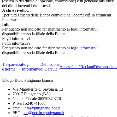
(esercizio del diritto di opzione, conversione) e in generale alla tutela
dei diritti inerenti i titoli stessi.
A chi è rivolto…
..per tutti i clienti della Banca coinvolti nell'operatività in strumenti
finanziari.
Info
Per quanto non indicato far riferimento ai fogli informativi
disponibili presso la filiale della Banca.
Fogli informativi
Fogli informativi
Per quanto non indicato far riferimento ai
fogli informativi
disponibili presso la filiale della Banca.
Trasparenza
Fogli
Definizione
Accessibilità
Reclami
Disconoscime
e norme
Informativi
di Default
Via Margherita di Savoia n. 13
70017 Putignano (BA)
Codice Fiscale 06570340726
P. Iva 15240741007
email:
info@putignano.bcc.it
PEC:
pec@pec.bccputignano.it