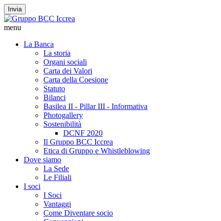
Invia
menu
La Banca
La storia
Organi sociali
Carta dei Valori
Carta della Coesione
Statuto
Bilanci
Basilea II - Pillar III - Informativa
Photogallery
Sostenibilità
DCNF 2020
Il Gruppo BCC Iccrea
Etica di Gruppo e Whistleblowing
Dove siamo
La Sede
Le Filiali
I soci
I Soci
Vantaggi
Come Diventare socio