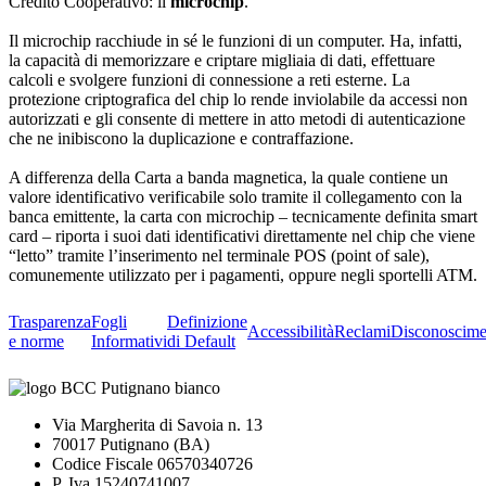
Credito Cooperativo: il
microchip
.
Il microchip racchiude in sé le funzioni di un computer. Ha, infatti,
la capacità di memorizzare e criptare migliaia di dati, effettuare
calcoli e svolgere funzioni di connessione a reti esterne. La
protezione criptografica del chip lo rende inviolabile da accessi non
autorizzati e gli consente di mettere in atto metodi di autenticazione
che ne inibiscono la duplicazione e contraffazione.
A differenza della Carta a banda magnetica, la quale contiene un
valore identificativo verificabile solo tramite il collegamento con la
banca emittente, la carta con microchip – tecnicamente definita smart
card – riporta i suoi dati identificativi direttamente nel chip che viene
“letto” tramite l’inserimento nel terminale POS (point of sale),
comunemente utilizzato per i pagamenti, oppure negli sportelli ATM.
Trasparenza
Fogli
Definizione
Accessibilità
Reclami
Disconoscime
e norme
Informativi
di Default
Via Margherita di Savoia n. 13
70017 Putignano (BA)
Codice Fiscale 06570340726
P. Iva 15240741007