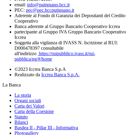
email:
info@putignano.bcc.it
PEC:
pec@pec.bccputignano.it
Aderente al Fondo di Garanzia dei Depositanti del Credito
Cooperativo
Banca aderente al Gruppo Bancario Cooperativo Iccrea
partecipante al Gruppo IVA Gruppo Bancario Cooperativo
Iccrea
Soggetta alla vigilanza di IVASS N. Iscrizione al RUI:
D000478397 consultabile
all'indirizzo
https://ruipubblico.ivass.it/rui-
pubblica/ng/#/home
©2023 Iccrea Banca S.p.A
Realizzato da
Iccrea Banca S.p.A.
La Banca
La storia
Organi sociali
Carta dei Valori
Carta della Coesione
Statuto
Bilanci
Basilea II - Pillar III - Informativa
Photogallery