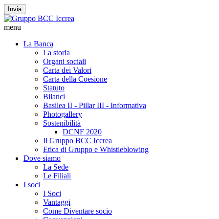
Invia
menu
La Banca
La storia
Organi sociali
Carta dei Valori
Carta della Coesione
Statuto
Bilanci
Basilea II - Pillar III - Informativa
Photogallery
Sostenibilità
DCNF 2020
Il Gruppo BCC Iccrea
Etica di Gruppo e Whistleblowing
Dove siamo
La Sede
Le Filiali
I soci
I Soci
Vantaggi
Come Diventare socio