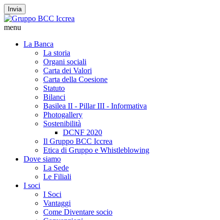
Invia
menu
La Banca
La storia
Organi sociali
Carta dei Valori
Carta della Coesione
Statuto
Bilanci
Basilea II - Pillar III - Informativa
Photogallery
Sostenibilità
DCNF 2020
Il Gruppo BCC Iccrea
Etica di Gruppo e Whistleblowing
Dove siamo
La Sede
Le Filiali
I soci
I Soci
Vantaggi
Come Diventare socio