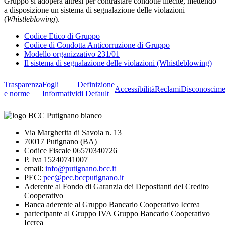
Gruppo si adopera altresì per contrastare condotte illecite, mettendo
a disposizione un sistema di segnalazione delle violazioni
(
Whistleblowing
).
Codice Etico di Gruppo
Codice di Condotta Anticorruzione di Gruppo
Modello organizzativo 231/01
Il sistema di segnalazione delle violazioni (Whistleblowing)
Trasparenza
Fogli
Definizione
Accessibilità
Reclami
Disconoscime
e norme
Informativi
di Default
Via Margherita di Savoia n. 13
70017 Putignano (BA)
Codice Fiscale 06570340726
P. Iva 15240741007
email:
info@putignano.bcc.it
PEC:
pec@pec.bccputignano.it
Aderente al Fondo di Garanzia dei Depositanti del Credito
Cooperativo
Banca aderente al Gruppo Bancario Cooperativo Iccrea
partecipante al Gruppo IVA Gruppo Bancario Cooperativo
Iccrea