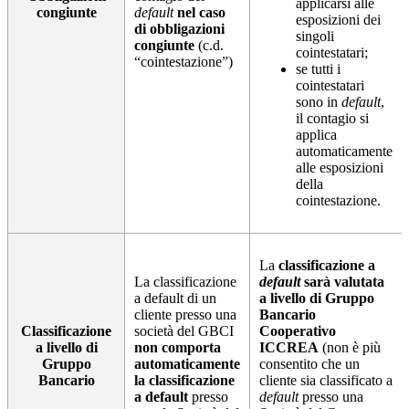
applicarsi alle
congiunte
default
nel caso
esposizioni dei
di obbligazioni
singoli
congiunte
(c.d.
cointestatari;
“cointestazione”)
se tutti i
cointestatari
sono in
default
,
il contagio si
applica
automaticamente
alle esposizioni
della
cointestazione.
La
classificazione a
La classificazione
default
sarà valutata
a default di un
a livello di Gruppo
cliente presso una
Bancario
Classificazione
società del GBCI
Cooperativo
a livello di
non comporta
ICCREA
(non è più
Gruppo
automaticamente
consentito che un
Bancario
la classificazione
cliente sia classificato a
a default
presso
default
presso una