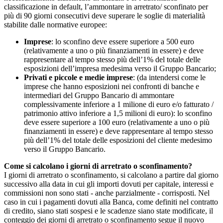
classificazione in default, l’ammontare in arretrato/ sconfinato per
più di 90 giorni consecutivi deve superare le soglie di materialità
stabilite dalle normative europee:
Imprese
: lo sconfino deve essere superiore a 500 euro
(relativamente a uno o più finanziamenti in essere) e deve
rappresentare al tempo stesso più dell’1% del totale delle
esposizioni dell’impresa medesima verso il Gruppo Bancario;
Privati e piccole e medie imprese
: (da intendersi come le
imprese che hanno esposizioni nei confronti di banche e
intermediari del Gruppo Bancario di ammontare
complessivamente inferiore a 1 milione di euro e/o fatturato /
patrimonio attivo inferiore a 1,5 milioni di euro): lo sconfino
deve essere superiore a 100 euro (relativamente a uno o più
finanziamenti in essere) e deve rappresentare al tempo stesso
più dell’1% del totale delle esposizioni del cliente medesimo
verso il Gruppo Bancario.
Come si calcolano i giorni di arretrato o sconfinamento?
I giorni di arretrato o sconfinamento, si calcolano a partire dal giorno
successivo alla data in cui gli importi dovuti per capitale, interessi e
commissioni non sono stati - anche parzialmente - corrisposti. Nel
caso in cui i pagamenti dovuti alla Banca, come definiti nel contratto
di credito, siano stati sospesi e le scadenze siano state modificate, il
conteggio dei giorni di arretrato o sconfinamento segue il nuovo