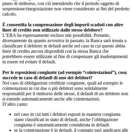
piano di rimborso, con ciò intendendo che il periodo oggetto di
sospensione/rinegoziazione non viene considerato ai fini del predetto
calcolo.
È consentita la compensazione degli importi scaduti con altre
linee di credito non utilizzate dallo stesso debitore?
L’EBA ha espressamente escluso tale possibilità. Pertanto,
diversamente da quanto avveniva in passato, la Banca sarà tenuta a
classificare il debitore in default anche nel caso in cui questo abbia
linee di credito ancora disponibili con la stessa Banca che
potrebbero essere utilizzate al fine di compensare gli inadempimenti
in essere ed evitare il default.
Per le esposizioni congiunte (ad esempio “cointestazioni”), cosa
succede in caso di default di uno dei debitori?
Nel caso di obbligazioni creditizie congiunte, quali ad esempio le
cointestazioni in cui due o più debitori sono solidalmente
responsabili per il rimborso delle stesse, il default di un debitore non
si estende automaticamente anche alle cointestazioni.
D’altro canto:
nel caso in cui tutti i debitori esposti in maniera congiunta
siano classificati in stato di default, anche l’obbligazione
congiunta è automaticamente considerata in default.
se la cointestazione è in default, il contagio può applicarsi alle