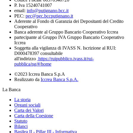
P. Iva 15240741007
email:
info@putignano.bcc.it
PEC:
pec@pec.bccputignano.it
Aderente al Fondo di Garanzia dei Depositanti del Credito
Cooperativo
Banca aderente al Gruppo Bancario Cooperativo Iccrea
partecipante al Gruppo IVA Gruppo Bancario Cooperativo
Iccrea
Soggetta alla vigilanza di IVASS N. Iscrizione al RUI:
D000478397 consultabile
all'indirizzo
https://ruipubblico.ivass.it/rui-
pubblica/ng/#/home
©2023 Iccrea Banca S.p.A
Realizzato da
Iccrea Banca S.p.A.
La Banca
La storia
Organi sociali
Carta dei Valori
Carta della Coesione
Statuto
Bilanci
Basilea II - Pillar III - Informativa