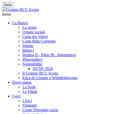
Invia
menu
La Banca
La storia
Organi sociali
Carta dei Valori
Carta della Coesione
Statuto
Bilanci
Basilea II - Pillar III - Informativa
Photogallery
Sostenibilità
DCNF 2020
Il Gruppo BCC Iccrea
Etica di Gruppo e Whistleblowing
Dove siamo
La Sede
Le Filiali
I soci
I Soci
Vantaggi
Come Diventare socio