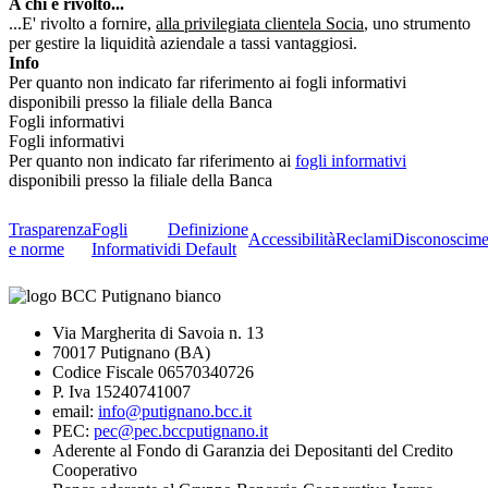
A chi è rivolto...
...E' rivolto a fornire,
alla privilegiata clientela Socia
, uno strumento
per gestire la liquidità aziendale a tassi vantaggiosi.
Info
Per quanto non indicato far riferimento ai fogli informativi
disponibili presso la filiale della Banca
Fogli informativi
Fogli informativi
Per quanto non indicato far riferimento ai
fogli informativi
disponibili presso la filiale della Banca
Trasparenza
Fogli
Definizione
Accessibilità
Reclami
Disconoscime
e norme
Informativi
di Default
Via Margherita di Savoia n. 13
70017 Putignano (BA)
Codice Fiscale 06570340726
P. Iva 15240741007
email:
info@putignano.bcc.it
PEC:
pec@pec.bccputignano.it
Aderente al Fondo di Garanzia dei Depositanti del Credito
Cooperativo