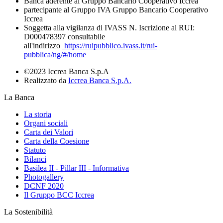
Banca aderente al Gruppo Bancario Cooperativo Iccrea
partecipante al Gruppo IVA Gruppo Bancario Cooperativo
Iccrea
Soggetta alla vigilanza di IVASS N. Iscrizione al RUI:
D000478397 consultabile
all'indirizzo
https://ruipubblico.ivass.it/rui-
pubblica/ng/#/home
©2023 Iccrea Banca S.p.A
Realizzato da
Iccrea Banca S.p.A.
La Banca
La storia
Organi sociali
Carta dei Valori
Carta della Coesione
Statuto
Bilanci
Basilea II - Pillar III - Informativa
Photogallery
DCNF 2020
Il Gruppo BCC Iccrea
La Sostenibilità