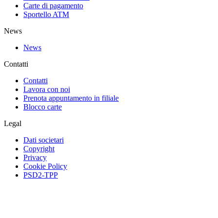
Carte di pagamento
Sportello ATM
News
News
Contatti
Contatti
Lavora con noi
Prenota appuntamento in filiale
Blocco carte
Legal
Dati societari
Copyright
Privacy
Cookie Policy
PSD2-TPP