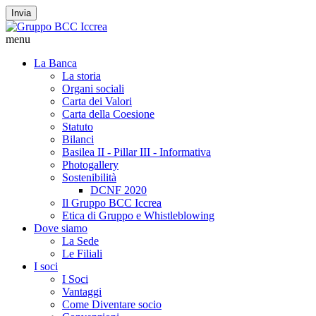
Invia
menu
La Banca
La storia
Organi sociali
Carta dei Valori
Carta della Coesione
Statuto
Bilanci
Basilea II - Pillar III - Informativa
Photogallery
Sostenibilità
DCNF 2020
Il Gruppo BCC Iccrea
Etica di Gruppo e Whistleblowing
Dove siamo
La Sede
Le Filiali
I soci
I Soci
Vantaggi
Come Diventare socio