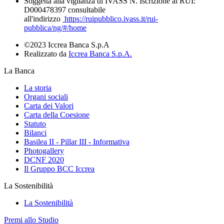
Soggetta alla vigilanza di IVASS N. Iscrizione al RUI:
D000478397 consultabile
all'indirizzo
https://ruipubblico.ivass.it/rui-
pubblica/ng/#/home
©2023 Iccrea Banca S.p.A
Realizzato da
Iccrea Banca S.p.A.
La Banca
La storia
Organi sociali
Carta dei Valori
Carta della Coesione
Statuto
Bilanci
Basilea II - Pillar III - Informativa
Photogallery
DCNF 2020
Il Gruppo BCC Iccrea
La Sostenibilità
La Sostenibilità
Premi allo Studio