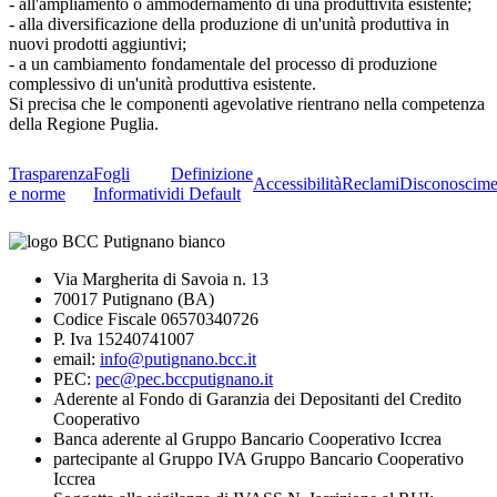
- all'ampliamento o ammodernamento di una produttività esistente;
- alla diversificazione della produzione di un'unità produttiva in
nuovi prodotti aggiuntivi;
- a un cambiamento fondamentale del processo di produzione
complessivo di un'unità produttiva esistente.
Si precisa che le componenti agevolative rientrano nella competenza
della Regione Puglia.
Trasparenza
Fogli
Definizione
Accessibilità
Reclami
Disconoscime
e norme
Informativi
di Default
Via Margherita di Savoia n. 13
70017 Putignano (BA)
Codice Fiscale 06570340726
P. Iva 15240741007
email:
info@putignano.bcc.it
PEC:
pec@pec.bccputignano.it
Aderente al Fondo di Garanzia dei Depositanti del Credito
Cooperativo
Banca aderente al Gruppo Bancario Cooperativo Iccrea
partecipante al Gruppo IVA Gruppo Bancario Cooperativo
Iccrea