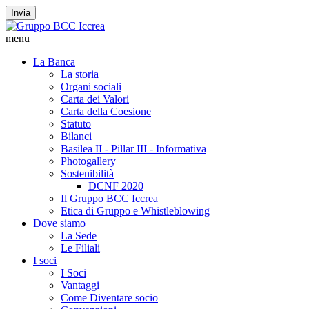
Invia
menu
La Banca
La storia
Organi sociali
Carta dei Valori
Carta della Coesione
Statuto
Bilanci
Basilea II - Pillar III - Informativa
Photogallery
Sostenibilità
DCNF 2020
Il Gruppo BCC Iccrea
Etica di Gruppo e Whistleblowing
Dove siamo
La Sede
Le Filiali
I soci
I Soci
Vantaggi
Come Diventare socio