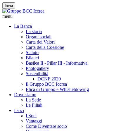
Invia
menu
La Banca
La storia
Organi sociali
Carta dei Valori
Carta della Coesione
Statuto
Bilanci
Basilea II - Pillar III - Informativa
Photogallery
Sostenibilità
DCNF 2020
Il Gruppo BCC Iccrea
Etica di Gruppo e Whistleblowing
Dove siamo
La Sede
Le Filiali
I soci
I Soci
Vantaggi
Come Diventare socio