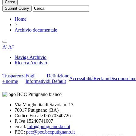
Cerca
Home
>
Archivio documentale
-
+
A
A
Naviga Archivio
Ricerca Archivio
Trasparenza
Fogli
Definizione
Accessibilità
Reclami
Disconoscime
e norme
Informativi
di Default
Via Margherita di Savoia n. 13
70017 Putignano (BA)
Codice Fiscale 06570340726
P. Iva 15240741007
email:
info@putignano.bcc.it
PEC:
pec@pec.bccputignano.it