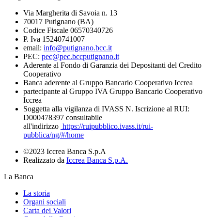
Via Margherita di Savoia n. 13
70017 Putignano (BA)
Codice Fiscale 06570340726
P. Iva 15240741007
email:
info@putignano.bcc.it
PEC:
pec@pec.bccputignano.it
Aderente al Fondo di Garanzia dei Depositanti del Credito
Cooperativo
Banca aderente al Gruppo Bancario Cooperativo Iccrea
partecipante al Gruppo IVA Gruppo Bancario Cooperativo
Iccrea
Soggetta alla vigilanza di IVASS N. Iscrizione al RUI:
D000478397 consultabile
all'indirizzo
https://ruipubblico.ivass.it/rui-
pubblica/ng/#/home
©2023 Iccrea Banca S.p.A
Realizzato da
Iccrea Banca S.p.A.
La Banca
La storia
Organi sociali
Carta dei Valori