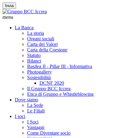
Invia
menu
La Banca
La storia
Organi sociali
Carta dei Valori
Carta della Coesione
Statuto
Bilanci
Basilea II - Pillar III - Informativa
Photogallery
Sostenibilità
DCNF 2020
Il Gruppo BCC Iccrea
Etica di Gruppo e Whistleblowing
Dove siamo
La Sede
Le Filiali
I soci
I Soci
Vantaggi
Come Diventare socio