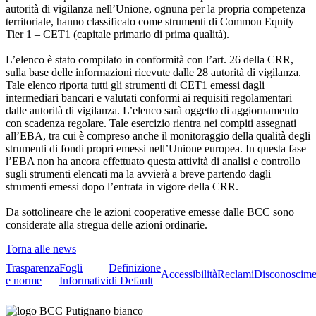
autorità di vigilanza nell’Unione, ognuna per la propria competenza
territoriale, hanno classificato come strumenti di Common Equity
Tier 1 – CET1 (capitale primario di prima qualità).
L’elenco è stato compilato in conformità con l’art. 26 della CRR,
sulla base delle informazioni ricevute dalle 28 autorità di vigilanza.
Tale elenco riporta tutti gli strumenti di CET1 emessi dagli
intermediari bancari e valutati conformi ai requisiti regolamentari
dalle autorità di vigilanza. L’elenco sarà oggetto di aggiornamento
con scadenza regolare. Tale esercizio rientra nei compiti assegnati
all’EBA, tra cui è compreso anche il monitoraggio della qualità degli
strumenti di fondi propri emessi nell’Unione europea. In questa fase
l’EBA non ha ancora effettuato questa attività di analisi e controllo
sugli strumenti elencati ma la avvierà a breve partendo dagli
strumenti emessi dopo l’entrata in vigore della CRR.
Da sottolineare che le azioni cooperative emesse dalle BCC sono
considerate alla stregua delle azioni ordinarie.
Torna alle news
Trasparenza
Fogli
Definizione
Accessibilità
Reclami
Disconoscime
e norme
Informativi
di Default