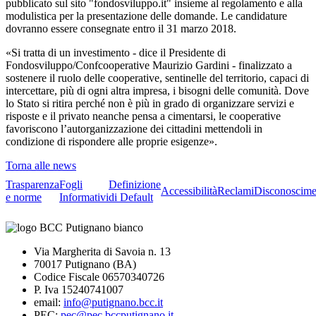
pubblicato sul sito "fondosviluppo.it" insieme al regolamento e alla
modulistica per la presentazione delle domande. Le candidature
dovranno essere consegnate entro il 31 marzo 2018.
«Si tratta di un investimento - dice il Presidente di
Fondosviluppo/Confcooperative Maurizio Gardini - finalizzato a
sostenere il ruolo delle cooperative, sentinelle del territorio, capaci di
intercettare, più di ogni altra impresa, i bisogni delle comunità. Dove
lo Stato si ritira perché non è più in grado di organizzare servizi e
risposte e il privato neanche pensa a cimentarsi, le cooperative
favoriscono l’autorganizzazione dei cittadini mettendoli in
condizione di rispondere alle proprie esigenze».
Torna alle news
Trasparenza
Fogli
Definizione
Accessibilità
Reclami
Disconoscime
e norme
Informativi
di Default
Via Margherita di Savoia n. 13
70017 Putignano (BA)
Codice Fiscale 06570340726
P. Iva 15240741007
email:
info@putignano.bcc.it
PEC:
pec@pec.bccputignano.it