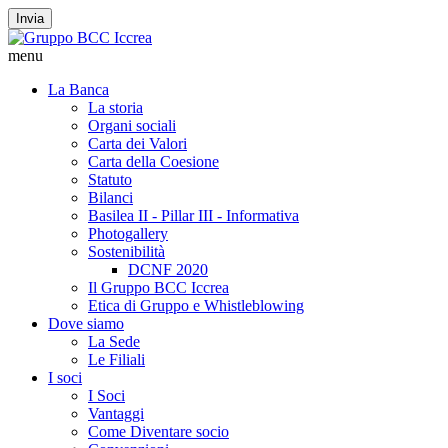
Invia
menu
La Banca
La storia
Organi sociali
Carta dei Valori
Carta della Coesione
Statuto
Bilanci
Basilea II - Pillar III - Informativa
Photogallery
Sostenibilità
DCNF 2020
Il Gruppo BCC Iccrea
Etica di Gruppo e Whistleblowing
Dove siamo
La Sede
Le Filiali
I soci
I Soci
Vantaggi
Come Diventare socio