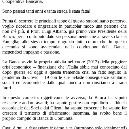
Cooperativa Bancaria.
Sono passati tanti anni e tanta strada è stata fatta!
Prima di scorrere le principali tappe di questo straordinario percorso,
voglio ricordare e ringraziare in particolar modo una persona che
non c’è più, il Prof. Luigi Albano, già primo vice Presidente della
Banca, per il contributo dato sia personalmente che attraverso la sua
Famiglia; allo stesso tempo ringrazio tutti coloro che in questo
decennio si sono avvicendati nella conduzione della Banca,
mettendoci impegno e passione.
La Banca avviò la propria attività nel cuore (2012) della peggiore
crisi economico – finanziaria che l’Italia abbia mai conosciuto dal
dopo guerra ad oggi; a questa tremenda crisi ha fatto seguito la
pandemia da Covid – 19 con le sue nefaste conseguenze sanitarie,
sociali ed economiche dalle quali ancora non riusciamo a tirarci
fuori.
In questo contesto, oggettivamente avverso, la Banca ha saputo
resistere e andare avanti; ha saputo gestire con equilibrio la fiducia
accordatale dai Soci e dai Clienti; ha saputo crescere e ha saputo far
crescere il territorio di riferimento; insomma, ha svolto bene il
proprio compito di Banca di Comunità.
Oggi è qui, a festeggiare insieme a te (purtroppo solo idealmente!)