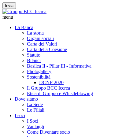
Invia
menu
La Banca
La storia
Organi sociali
Carta dei Valori
Carta della Coesione
Statuto
Bilanci
Basilea II - Pillar III - Informativa
Photogallery
Sostenibilità
DCNF 2020
Il Gruppo BCC Iccrea
Etica di Gruppo e Whistleblowing
Dove siamo
La Sede
Le Filiali
I soci
I Soci
Vantaggi
Come Diventare socio