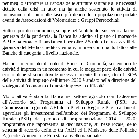
per meglio affrontare la risposta delle strutture sanitarie alle necessità
dettate dalla crisi in atto; ma ha anche sostenuto le attività di
inclusione e di aiuto alle fasce più deboli della popolazione portate
avanti da Associazioni di Volontariato e Gruppi Parrocchiali.
Sotto il profilo economico, sempre nell’ambito del sostegno alla crisi
generata dalla pandemia, la Banca ha aderito al piano di moratorie
ABI e ha erogato finanziamenti per oltre 2.5 mln di euro assistiti da
garanzia del Medio Credito Centrale, in linea con quanto fatto dalle
Banche di categoria a livello nazionale.
Ha ben interpretato il ruolo di Banca di Comunità, sostenendo le
attività d’impresa in un momento in cui la maggior parte delle attività
economiche si sono dovute necessariamente fermare; circa il 30%
delle attività di impiego dell’intero 2020 è andato nella direzione del
sostegno all’economia di queste imprese in difficoltà.
Molto attiva è stata la Banca nel settore agricolo con l’adesione
all’Accordo sul Programma di Sviluppo Rurale (PSR) tra
Commissione regionale ABI della Puglia e Regione Puglia al fine di
agevolare gli investimenti nell’ambito dei Programmi di Sviluppo
Rurale (PSR) del periodo di programmazione 2014 – 2020;
programma che rappresenta la declinazione, su base locale, dello
schema di accordo definito tra l’ABI ed il Ministero delle Politiche
Agricole, Alimentari e Forestali a livello nazionale.