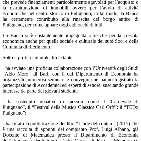
che prevede finanziamenti particolarmente agevolati per l’acquisto o
la ristrutturazione di immobili ovvero per l’avvio di attività
economiche nel centro storico di Putignano; in tal modo, la Banca
ha certamente contribuito alla rinascita del borgo antico di
Putignano, per come appare oggi agli occhi di tutti.
La Banca si è costantemente impegnata oltre che per la crescita
economica anche per quella sociale e culturale dei suoi Soci e della
Comunità di riferimento.
Sotto il profilo culturale, tra le tante:
- ha avviato una proficua collaborazione con l’Università degli Studi
“Aldo Moro” di Bari, con il cui Dipartimento di Economia ha
organizzato numerosi seminari e convegni che hanno registrato la
partecipazione di Accademici ed esperti di settore, suscitando grande
interesse da parte dei giovani studenti;
- ha sostenuto iniziative di spessore come il “Carnevale di
Putignano”, il “Festival della Musica Classica Carl Orff”; il “TEDx
Putignano”;
- ha curato la pubblicazione dei libri “L’arte del contare” (2015) che
è una raccolta di appunti del compianto Prof. Luigi Albano, già
Docente di Matematica presso il Dipartimento di Economia
dell’Università degli Studi “Aldo Moro” di Bari ; "Memorie su