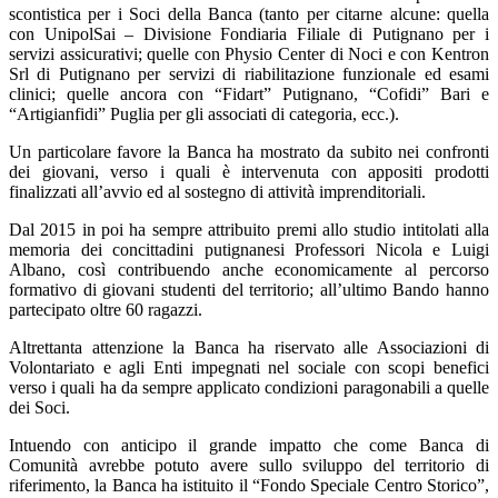
scontistica per i Soci della Banca (tanto per citarne alcune: quella
con UnipolSai – Divisione Fondiaria Filiale di Putignano per i
servizi assicurativi; quelle con Physio Center di Noci e con Kentron
Srl di Putignano per servizi di riabilitazione funzionale ed esami
clinici; quelle ancora con “Fidart” Putignano, “Cofidi” Bari e
“Artigianfidi” Puglia per gli associati di categoria, ecc.).
Un particolare favore la Banca ha mostrato da subito nei confronti
dei giovani, verso i quali è intervenuta con appositi prodotti
finalizzati all’avvio ed al sostegno di attività imprenditoriali.
Dal 2015 in poi ha sempre attribuito premi allo studio intitolati alla
memoria dei concittadini putignanesi Professori Nicola e Luigi
Albano, così contribuendo anche economicamente al percorso
formativo di giovani studenti del territorio; all’ultimo Bando hanno
partecipato oltre 60 ragazzi.
Altrettanta attenzione la Banca ha riservato alle Associazioni di
Volontariato e agli Enti impegnati nel sociale con scopi benefici
verso i quali ha da sempre applicato condizioni paragonabili a quelle
dei Soci.
Intuendo con anticipo il grande impatto che come Banca di
Comunità avrebbe potuto avere sullo sviluppo del territorio di
riferimento, la Banca ha istituito il “Fondo Speciale Centro Storico”,