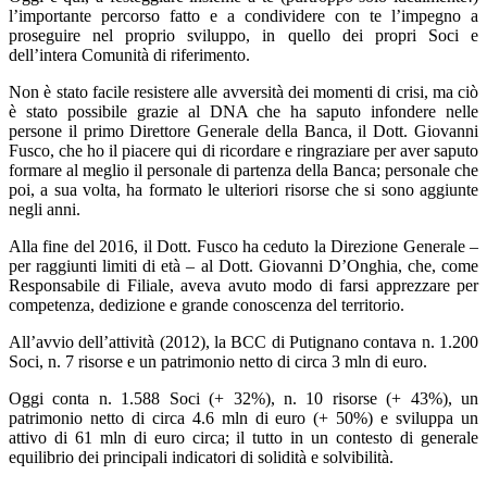
l’importante percorso fatto e a condividere con te l’impegno a
proseguire nel proprio sviluppo, in quello dei propri Soci e
dell’intera Comunità di riferimento.
Non è stato facile resistere alle avversità dei momenti di crisi, ma ciò
è stato possibile grazie al DNA che ha saputo infondere nelle
persone il primo Direttore Generale della Banca, il Dott. Giovanni
Fusco, che ho il piacere qui di ricordare e ringraziare per aver saputo
formare al meglio il personale di partenza della Banca; personale che
poi, a sua volta, ha formato le ulteriori risorse che si sono aggiunte
negli anni.
Alla fine del 2016, il Dott. Fusco ha ceduto la Direzione Generale –
per raggiunti limiti di età – al Dott. Giovanni D’Onghia, che, come
Responsabile di Filiale, aveva avuto modo di farsi apprezzare per
competenza, dedizione e grande conoscenza del territorio.
All’avvio dell’attività (2012), la BCC di Putignano contava n. 1.200
Soci, n. 7 risorse e un patrimonio netto di circa 3 mln di euro.
Oggi conta n. 1.588 Soci (+ 32%), n. 10 risorse (+ 43%), un
patrimonio netto di circa 4.6 mln di euro (+ 50%) e sviluppa un
attivo di 61 mln di euro circa; il tutto in un contesto di generale
equilibrio dei principali indicatori di solidità e solvibilità.