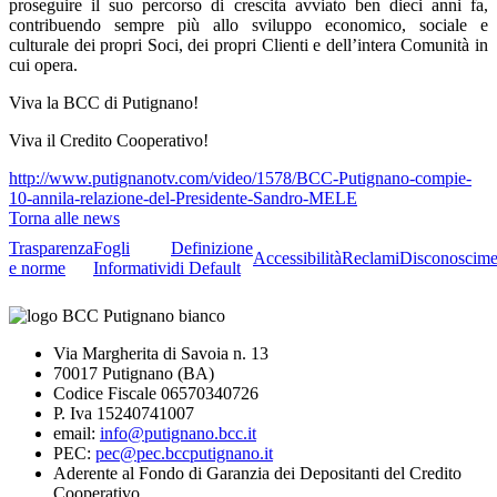
proseguire il suo percorso di crescita avviato ben dieci anni fa,
contribuendo sempre più allo sviluppo economico, sociale e
culturale dei propri Soci, dei propri Clienti e dell’intera Comunità in
cui opera.
Viva la BCC di Putignano!
Viva il Credito Cooperativo!
http://www.putignanotv.com/video/1578/BCC-Putignano-compie-
10-annila-relazione-del-Presidente-Sandro-MELE
Torna alle news
Trasparenza
Fogli
Definizione
Accessibilità
Reclami
Disconoscime
e norme
Informativi
di Default
Via Margherita di Savoia n. 13
70017 Putignano (BA)
Codice Fiscale 06570340726
P. Iva 15240741007
email:
info@putignano.bcc.it
PEC:
pec@pec.bccputignano.it
Aderente al Fondo di Garanzia dei Depositanti del Credito
Cooperativo