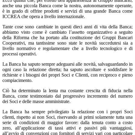
Ecco quindi che, per effetto dell’appartenenza al Gruppo Bancario,
anche una piccola Banca come la nostra, autonomamente operante,
è in grado di offrire prodotti e servizi di una grande Banca come
ICCREA che opera a livello internazionale.
Tante cose sono cambiate in questi dieci anni di vita della Banca;
abbiamo visto come è cambiato l’assetto organizzativo a seguito
della Riforma che ha portato alla costituzione dei Gruppi Bancari
Cooperativi, ma tantissime sono state le novità succedutesi sia a
livello normativo e regolamentare che a livello tecnologico e di
processi operativi.
La Banca ha saputo sempre adeguarsi alle novità, salvaguardando in
ogni caso la relazione diretta; ha saputo ascoltare e soddisfare le
richieste e i bisogni dei propri Soci e Clienti, con reciproco e pieno
compiacimento.
Ciò ha determinato la lenta ma costante crescita di fiducia nella
Banca, come testimoniato dal progressivo incremento del numero
dei Soci e delle masse amministrate.
La Banca ha sempre privilegiato la relazione con i propri Soci
clienti, rispetto ai non Soci, riservando ai primi solamente tutta una
serie di condizioni di maggior favore: dalla tenuta conto a costo
zero, all’applicazione di tassi attivi e passivi più vantaggiosi,
all’avvio di convenzioni con fornitori di servizi vari con particolare