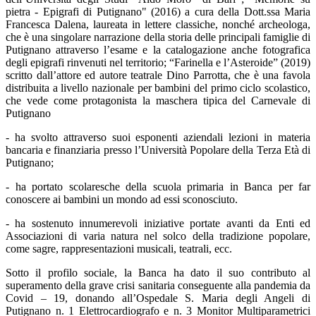
pietra - Epigrafi di Putignano" (2016) a cura della Dott.ssa Maria
Francesca Dalena, laureata in lettere classiche, nonché archeologa,
che è una singolare narrazione della storia delle principali famiglie di
Putignano attraverso l’esame e la catalogazione anche fotografica
degli epigrafi rinvenuti nel territorio; “Farinella e l’Asteroide” (2019)
scritto dall’attore ed autore teatrale Dino Parrotta, che è una favola
distribuita a livello nazionale per bambini del primo ciclo scolastico,
che vede come protagonista la maschera tipica del Carnevale di
Putignano
- ha svolto attraverso suoi esponenti aziendali lezioni in materia
bancaria e finanziaria presso l’Università Popolare della Terza Età di
Putignano;
- ha portato scolaresche della scuola primaria in Banca per far
conoscere ai bambini un mondo ad essi sconosciuto.
- ha sostenuto innumerevoli iniziative portate avanti da Enti ed
Associazioni di varia natura nel solco della tradizione popolare,
come sagre, rappresentazioni musicali, teatrali, ecc.
Sotto il profilo sociale, la Banca ha dato il suo contributo al
superamento della grave crisi sanitaria conseguente alla pandemia da
Covid – 19, donando all’Ospedale S. Maria degli Angeli di
Putignano n. 1 Elettrocardiografo e n. 3 Monitor Multiparametrici