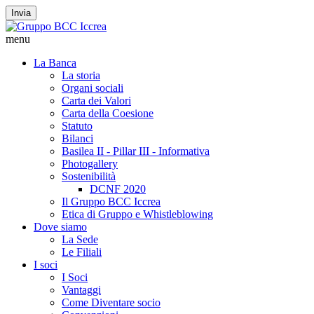
Invia
menu
La Banca
La storia
Organi sociali
Carta dei Valori
Carta della Coesione
Statuto
Bilanci
Basilea II - Pillar III - Informativa
Photogallery
Sostenibilità
DCNF 2020
Il Gruppo BCC Iccrea
Etica di Gruppo e Whistleblowing
Dove siamo
La Sede
Le Filiali
I soci
I Soci
Vantaggi
Come Diventare socio