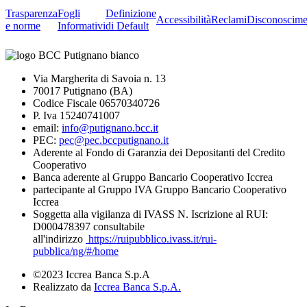
Trasparenza
Fogli
Definizione
Accessibilità
Reclami
Disconoscime
e norme
Informativi
di Default
Via Margherita di Savoia n. 13
70017 Putignano (BA)
Codice Fiscale 06570340726
P. Iva 15240741007
email:
info@putignano.bcc.it
PEC:
pec@pec.bccputignano.it
Aderente al Fondo di Garanzia dei Depositanti del Credito
Cooperativo
Banca aderente al Gruppo Bancario Cooperativo Iccrea
partecipante al Gruppo IVA Gruppo Bancario Cooperativo
Iccrea
Soggetta alla vigilanza di IVASS N. Iscrizione al RUI:
D000478397 consultabile
all'indirizzo
https://ruipubblico.ivass.it/rui-
pubblica/ng/#/home
©2023 Iccrea Banca S.p.A
Realizzato da
Iccrea Banca S.p.A.