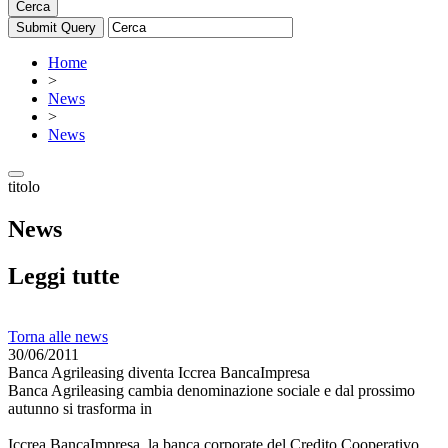
Cerca
Home
>
News
>
News
titolo
News
Leggi tutte
Torna alle news
30/06/2011
Banca Agrileasing diventa Iccrea BancaImpresa
Banca Agrileasing cambia denominazione sociale e dal prossimo
autunno si trasforma in
Iccrea BancaImpresa, la banca corporate del Credito Cooperativo,