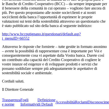
le Banche di Credito Cooperativo (BCC) – da sempre impegnate per
il benessere della comunità in cui operano – vogliono fare ancora di
più. Per questo proponiamo alle nostre socie/clienti e ai nostri
soci/clienti della banca l’opportunità di esprimere le proprie
valutazioni sui temi della sostenibilità attraverso un questionario che
è stato pubblicato sul sito della banca al seguente indirizzo:
http://www.bccputignano.it/questionari/default.asp?
i_menuID=66552
Attraverso le risposte che fornirete – tutte gestite in formato anonimo
– avrete la possibilità di rappresentare cosa è importante per Voi e
conseguentemente cosa vi aspettate dalla Vostra banca. Darete così
un contributo alla capacità del Credito Cooperativo di cogliere le
vostre istanze ed esigenze e di sviluppare prodotti e servizi che
possano soddisfare sempre più adeguatamente le aspettative di
sostenibilità sociale e ambientale.
Cordiali saluti.
Il Direttore Generale
Trasparenza
Fogli
Definizione
Accessibilità
Reclami
Disconoscime
e norme
Informativi
di Default