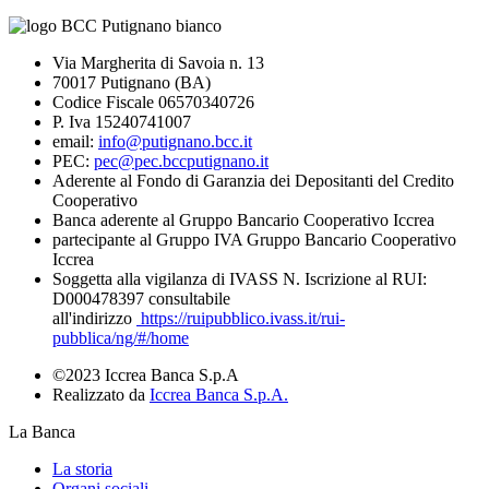
Via Margherita di Savoia n. 13
70017 Putignano (BA)
Codice Fiscale 06570340726
P. Iva 15240741007
email:
info@putignano.bcc.it
PEC:
pec@pec.bccputignano.it
Aderente al Fondo di Garanzia dei Depositanti del Credito
Cooperativo
Banca aderente al Gruppo Bancario Cooperativo Iccrea
partecipante al Gruppo IVA Gruppo Bancario Cooperativo
Iccrea
Soggetta alla vigilanza di IVASS N. Iscrizione al RUI:
D000478397 consultabile
all'indirizzo
https://ruipubblico.ivass.it/rui-
pubblica/ng/#/home
©2023 Iccrea Banca S.p.A
Realizzato da
Iccrea Banca S.p.A.
La Banca
La storia
Organi sociali