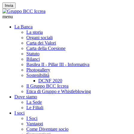
Invia
menu
La Banca
La storia
Organi sociali
Carta dei Valori
Carta della Coesione
Statuto
Bilanci
Basilea II - Pillar III - Informativa
Photogallery
Sostenibilità
DCNF 2020
Il Gruppo BCC Iccrea
Etica di Gruppo e Whistleblowing
Dove siamo
La Sede
Le Filiali
I soci
I Soci
Vantaggi
Come Diventare socio