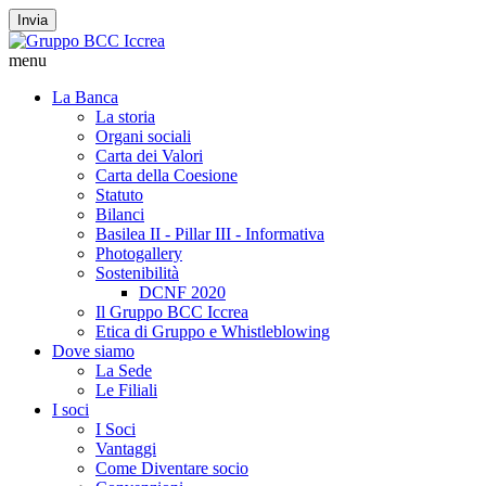
Invia
menu
La Banca
La storia
Organi sociali
Carta dei Valori
Carta della Coesione
Statuto
Bilanci
Basilea II - Pillar III - Informativa
Photogallery
Sostenibilità
DCNF 2020
Il Gruppo BCC Iccrea
Etica di Gruppo e Whistleblowing
Dove siamo
La Sede
Le Filiali
I soci
I Soci
Vantaggi
Come Diventare socio