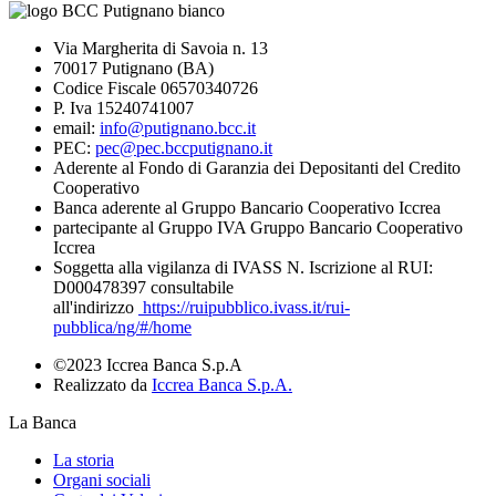
Via Margherita di Savoia n. 13
70017 Putignano (BA)
Codice Fiscale 06570340726
P. Iva 15240741007
email:
info@putignano.bcc.it
PEC:
pec@pec.bccputignano.it
Aderente al Fondo di Garanzia dei Depositanti del Credito
Cooperativo
Banca aderente al Gruppo Bancario Cooperativo Iccrea
partecipante al Gruppo IVA Gruppo Bancario Cooperativo
Iccrea
Soggetta alla vigilanza di IVASS N. Iscrizione al RUI:
D000478397 consultabile
all'indirizzo
https://ruipubblico.ivass.it/rui-
pubblica/ng/#/home
©2023 Iccrea Banca S.p.A
Realizzato da
Iccrea Banca S.p.A.
La Banca
La storia
Organi sociali