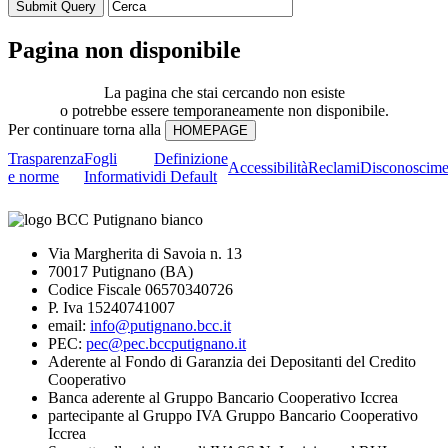
Pagina non disponibile
La pagina che stai cercando non esiste
o potrebbe essere temporaneamente non disponibile.
Per continuare torna alla
Trasparenza
Fogli
Definizione
Accessibilità
Reclami
Disconoscime
e norme
Informativi
di Default
Via Margherita di Savoia n. 13
70017 Putignano (BA)
Codice Fiscale 06570340726
P. Iva 15240741007
email:
info@putignano.bcc.it
PEC:
pec@pec.bccputignano.it
Aderente al Fondo di Garanzia dei Depositanti del Credito
Cooperativo
Banca aderente al Gruppo Bancario Cooperativo Iccrea
partecipante al Gruppo IVA Gruppo Bancario Cooperativo
Iccrea