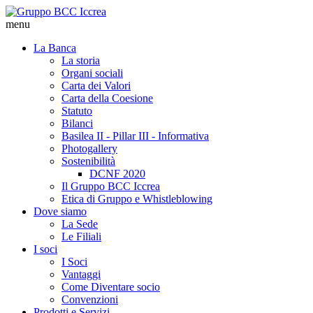
menu
La Banca
La storia
Organi sociali
Carta dei Valori
Carta della Coesione
Statuto
Bilanci
Basilea II - Pillar III - Informativa
Photogallery
Sostenibilità
DCNF 2020
Il Gruppo BCC Iccrea
Etica di Gruppo e Whistleblowing
Dove siamo
La Sede
Le Filiali
I soci
I Soci
Vantaggi
Come Diventare socio
Convenzioni
Prodotti e Servizi