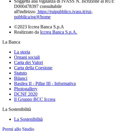
Soggetta alla vigilanza di IVASS N. Iscrizione al RUI:
D000478397 consultabile
all'indirizzo
https://ruipubblico.ivass.it/rui-
pubblica/ng/#/home
©2023 Iccrea Banca S.p.A
Realizzato da
Iccrea Banca S.p.A.
La Banca
La storia
Organi sociali
Carta dei Valori
Carta della Coesione
Statuto
Bilanci
Basilea II - Pillar III - Informativa
Photogallery
DCNF 2020
Il Gruppo BCC Iccrea
La Sostenibilità
La Sostenibilità
Premi allo Studio