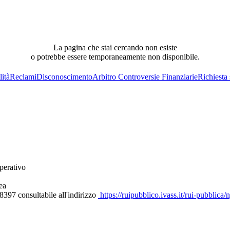
La pagina che stai cercando non esiste
o potrebbe essere temporaneamente non disponibile.
lità
Reclami
Disconoscimento
Arbitro Controversie Finanziarie
Richiesta
perativo
ea
397 consultabile all'indirizzo
https://ruipubblico.ivass.it/rui-pubblica