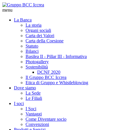
menu
La Banca
La storia
Organi sociali
Carta dei Valori
Carta della Coesione
Statuto
Bilanci
Basilea II - Pillar III - Informativa
Photogallery
Sostenibilità
DCNF 2020
Il Gruppo BCC Iccrea
Etica di Gruppo e Whistleblowing
Dove siamo
La Sede
Le Filiali
I soci
I Soci
Vantaggi
Come Diventare socio
Convenzioni
Prodotti e Servizi